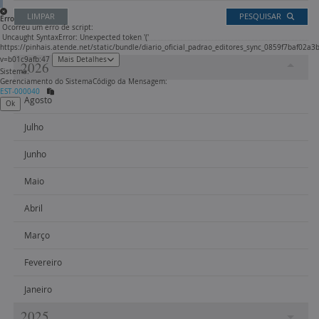
LIMPAR
PESQUISAR
Erro
Ocorreu um erro de script:
Uncaught SyntaxError: Unexpected token '('
https://pinhais.atende.net/static/bundle/diario_oficial_padrao_editores_sync_0859f7baf02a
v=b01c9afb:47
Mais Detalhes
2026
Sistema:
Gerenciamento do Sistema
Código da Mensagem:
EST-000040
Agosto
Ok
Julho
Junho
Maio
Abril
Março
Fevereiro
Janeiro
2025