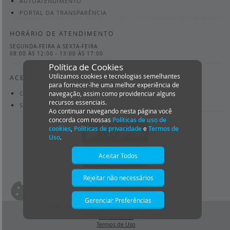
AUTOATENDIMENTO
PORTAL DA TRANSPARÊNCIA
HORÁRIO DE ATENDIMENTO
SEGUNDA-FEIRA A SEXTA-FEIRA
08:00 ÀS 12:00 - 13:00 ÀS 17:00
Política de Cookies
Utilizamos cookies e tecnologias semelhantes
ACESSO À INFORMAÇÃO
para fornecer-lhe uma melhor experiência de
CONHEÇA A LEI
navegação, assim como providenciar alguns
recursos essenciais.
SOLICITAÇÕES
Ao continuar navegando nesta página você
concorda com nossas
Políticas de uso de
cookies
,
Políticas de privacidade
e
Termos de
Uso
.
Aceitar Todos
Rejeitar não necessários
Isto significa que diversos recursos
providenciados poderão não estar
Gerenciar Preferências
disponíveis.
2026 - IPM Sistemas Ltda. Todos os Direitos Reservados.
Mapa do Site
Termos de Uso