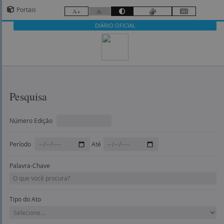
Portais
A+
A-
DIÁRIO OFICIAL
Pesquisa
Número Edição
Período
Até
Palavra-Chave
Tipo do Ato