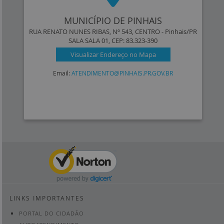
Junho
Maio
Abril
Março
Fevereiro
Janeiro
Agosto
Julho
Junho
MUNICÍPIO DE PINHAIS
Maio
Abril
Março
Fevereiro
Janeiro
RUA RENATO NUNES RIBAS, Nº 543, CENTRO - Pinhais/PR
Julho
Junho
Maio
Abril
Março
SALA SALA 01, CEP: 83.323-390
Fevereiro
Janeiro
Visualizar Endereço no Mapa
Junho
Maio
Abril
Março
Fevereiro
Janeiro
Email:
ATENDIMENTO@PINHAIS.PR.GOV.BR
Maio
Abril
Março
Fevereiro
Janeiro
Março
Fevereiro
Janeiro
Fevereiro
Janeiro
Janeiro
Click to open certif
LINKS IMPORTANTES
PORTAL DO CIDADÃO