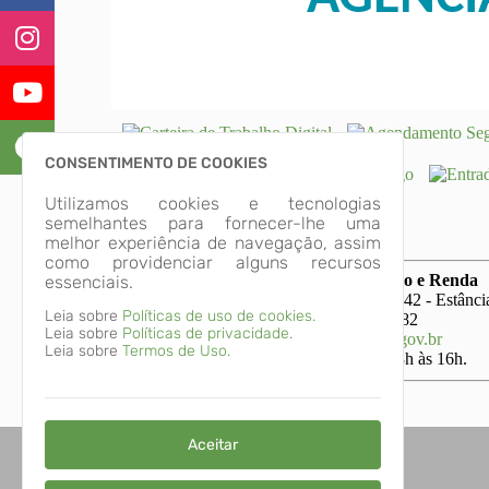
CONSENTIMENTO DE COOKIES
Utilizamos cookies e tecnologias
semelhantes para fornecer-lhe uma
melhor experiência de navegação, assim
como providenciar alguns recursos
Departamento de Geração de Emprego e Renda
essenciais.
Endereço: Av. Ayrton Senna da Silva, 2842 - Estânci
Leia sobre
Políticas de uso de cookies.
Telefone: (41) 99137-4539 / 41 3667-0982
Leia sobre
Políticas de privacidade.
E-mail:
agencia.trabalhador@pinhais.pr.gov.br
Leia sobre
Termos de Uso.
Atendimento: segunda a sexta-feira das 8h às 16h.
Aceitar