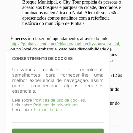
Bosque Municipal, o City Tour propicia às pessoas o
acesso aos bosques e parques da cidade, decorados e
iluminados na temática do Natal. Além disso, serão
apresentados contos natalinos com a referência
histórica do município de Pinhais.
É necessário fazer pré-agendamento, através do link
https://pinhais.atende.net/cidadao/pagina/city-tour-de-natal
,
ou no local do embarque, caso haja disponibilidade de
vagas. Cada acesso/login poderá reservar até 3 inscrições
CONSENTIMENTO DE COOKIES
no sistema, limitadas até a ocupação máxima do ônibus.
Utilizamos cookies e tecnologias
semelhantes para fornecer-lhe uma
Tour dias 4 e 7/12
- Inscrições a partir do dia 1/12 às
melhor experiência de navegação, assim
12h;
como providenciar alguns recursos
Tour dias 11, 12, 13 e 14/12
- Inscrições a partir do
essenciais.
dia 8/12 às 12h;
Leia sobre
Políticas de uso de cookies.
Tour dias 18, 19, 20 e 21/12
- Inscrições a partir do
Leia sobre
Políticas de privacidade.
dia 15/12 às 12h.
Leia sobre
Termos de Uso.
A programação “Trilha dos Sonhos de Natal” é uma