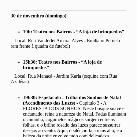
30 de novembro (domingo)
10h:
Teatro nos Bairros - “A loja de brinquedos”
Local: Rua Vanderlei Amaral Alves - Emiliano Perneta
(em frente à quadra de futebol)
15h30:
Teatro nos Bairros - “A loja de
brinquedos”
Local: Rua Manacá - Jardim Karla (esquina com Rua
Azaléias)
19h30: Espetáculo - Trilha dos Sonhos de Natal
(Acendimento das Luzes)
- Capítulo 3 - A
FLORESTA DOS SONHOS. Neste bosque suave e
encantado, reina a natureza do Natal. Fadas iluminam
o caminho, cogumelos mágicos surgem entre as
folhas, e o brilho rosado das luzes parece sussurrar
desejos ao vento. Aqui, o silêncio fala mais alto, e a
beleza da noite envolve tudo com delicadeza.