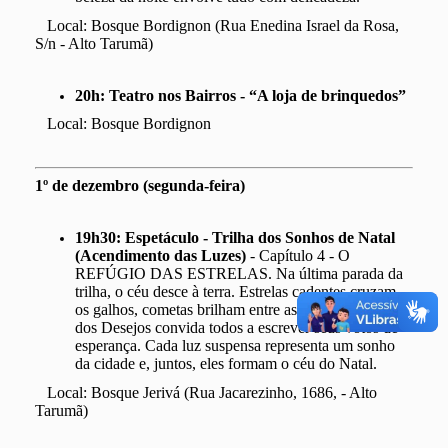
Local: Bosque Bordignon (Rua Enedina Israel da Rosa,
S/n - Alto Tarumã)
20h:
Teatro nos Bairros -
“A loja de brinquedos”
Local: Bosque Bordignon
1º de dezembro (segunda-feira)
19h30:
Espetáculo - Trilha dos Sonhos de Natal
(Acendimento das Luzes)
- Capítulo 4 - O
REFÚGIO DAS ESTRELAS. Na última parada da
trilha, o céu desce à terra. Estrelas cadentes cruzam
os galhos, cometas brilham entre as luzes e um Muro
dos Desejos convida todos a escrever seus votos de
esperança. Cada luz suspensa representa um sonho
da cidade e, juntos, eles formam o céu do Natal.
Local: Bosque Jerivá (Rua Jacarezinho, 1686, - Alto
Tarumã)