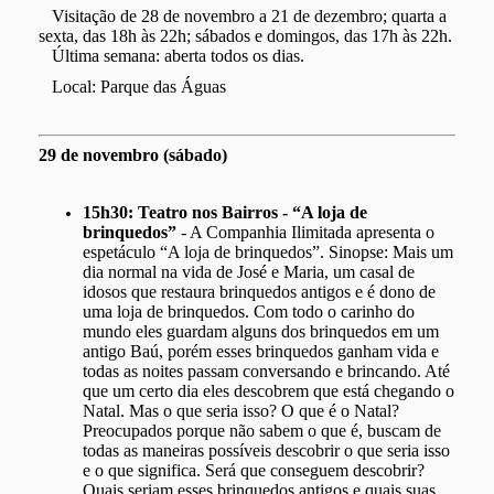
Visitação de 28 de novembro a 21 de dezembro; quarta a
sexta, das 18h às 22h; sábados e domingos, das 17h às 22h.
Última semana: aberta todos os dias.
Local: Parque das Águas
29 de novembro (sábado)
15h30:
Teatro nos Bairros - “A loja de
brinquedos”
- A Companhia Ilimitada apresenta o
espetáculo “A loja de brinquedos”. Sinopse: Mais um
dia normal na vida de José e Maria, um casal de
idosos que restaura brinquedos antigos e é dono de
uma loja de brinquedos. Com todo o carinho do
mundo eles guardam alguns dos brinquedos em um
antigo Baú, porém esses brinquedos ganham vida e
todas as noites passam conversando e brincando. Até
que um certo dia eles descobrem que está chegando o
Natal. Mas o que seria isso? O que é o Natal?
Preocupados porque não sabem o que é, buscam de
todas as maneiras possíveis descobrir o que seria isso
e o que significa. Será que conseguem descobrir?
Quais seriam esses brinquedos antigos e quais suas