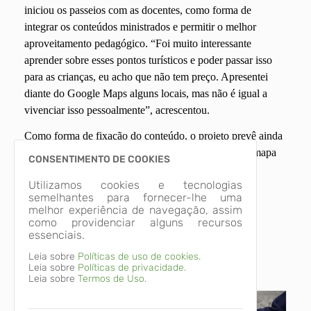
iniciou os passeios com as docentes, como forma de
integrar os conteúdos ministrados e permitir o melhor
aproveitamento pedagógico. “Foi muito interessante
aprender sobre esses pontos turísticos e poder passar isso
para as crianças, eu acho que não tem preço. Apresentei
diante do Google Maps alguns locais, mas não é igual a
vivenciar isso pessoalmente”, acrescentou.
Como forma de fixação do conteúdo, o projeto prevê ainda
a distribuição da Cartilha Turismo nas Escolas, com mapa
CONSENTIMENTO DE COOKIES
dos bairros e atrativos turísticos de Pinhais, além de
Utilizamos cookies e tecnologias
atividades para realização em sala de aula.
semelhantes para fornecer-lhe uma
melhor experiência de navegação, assim
como providenciar alguns recursos
Imagens Relacionadas
essenciais.
Leia sobre
Políticas de uso de cookies.
Leia sobre
Políticas de privacidade.
SEMDE - Turismo nas Escolas (02-06) (1)
SEMDE - Turismo nas Escolas (02-0
Leia sobre
Termos de Uso.