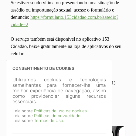
Se estiver sendo vítima ou presenciando uma situação de
assédio ou importunação sexual, acesse o formulário e
denuncie:
https://formulario.153cidadao.com.br/assedio?
cidade=2
O serviço também está disponível no aplicativo 153
Cidadão, baixe gratuitamente na loja de aplicativos do seu
celular.
Guarda Municipal de Pinhais - Disque 153
CONSENTIMENTO DE COOKIES
Utilizamos cookies e tecnologias
Centro de Referência Maria da Penha de Pinhais - (41)
semelhantes para fornecer-lhe uma
99226-0692
melhor experiência de navegação, assim
como providenciar alguns recursos
Imagens Relacionadas
essenciais.
Leia sobre
Políticas de uso de cookies.
Leia sobre
Políticas de privacidade.
lancamento_programa_ponto_final_ft_cauhana_tafarello_147
lancamento_programa_ponto_final_f
Leia sobre
Termos de Uso.