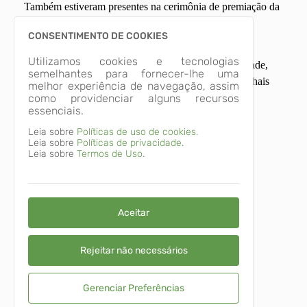
Também estiveram presentes na cerimônia de premiação da
etapa nacional o deputado federal Luizão Goulart e o
CONSENTIMENTO DE COOKIES
diretor da Band Paraná, Amado Osman.
Utilizamos cookies e tecnologias
O ranking nacional do prêmio, no pilar Sustentabilidade,
semelhantes para fornecer-lhe uma
ficou com Balneário Camboriú (SC) em 1º lugar, Pinhais
melhor experiência de navegação, assim
como providenciar alguns recursos
em 2º e Erechim (RS) em 3º.
essenciais.
Imagens Relacionadas
Leia sobre
Políticas de uso de cookies.
Leia sobre
Políticas de privacidade.
Leia sobre
Termos de Uso.
PMP_4926
Aceitar
Rejeitar não necessários
Categorias
Gerenciar Preferências
Governo