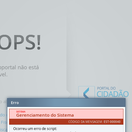
OPS!
OPS!
bportal não está
vel.
o alguns links que podem
Erro
SISTEMA
 do cidadão
Gerenciamento do Sistema
 Fiscal
CÓDIGO DA MENSAGEM:
EST-000040
Ocorreu um erro de script:
iscal Eletrônica