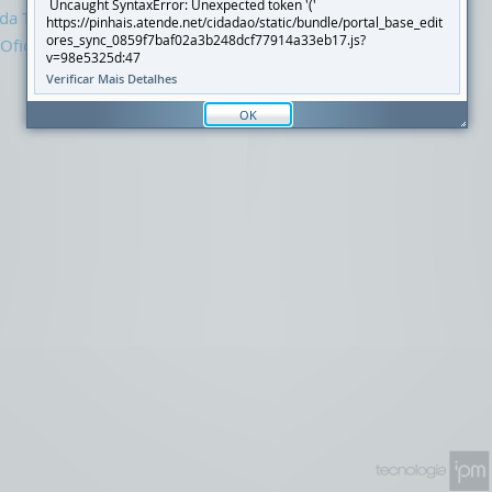
Uncaught SyntaxError: Unexpected token '('
 da Transparência
https://pinhais.atende.net/cidadao/static/bundle/portal_base_edit
ores_sync_0859f7baf02a3b248dcf77914a33eb17.js?
Oficial
v=98e5325d:47
Verificar Mais Detalhes
OK