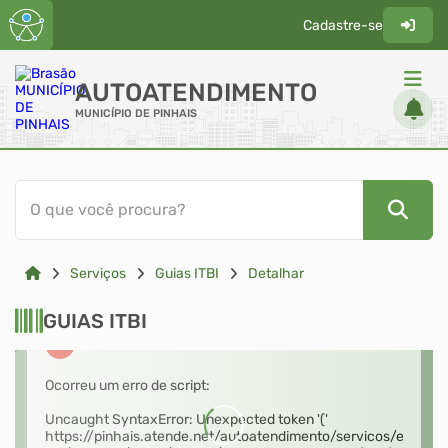
Cadastre-se
AUTOATENDIMENTO
MUNICÍPIO DE PINHAIS
ACESSO RÁPIDO
O que você procura?
Acessibilidade
Cidadão
Serviços
Guias ITBI
Detalhar
Diário Oficial
Transparência
GUIAS ITBI