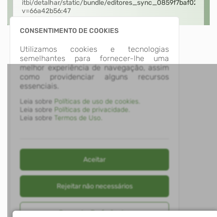
CONSENTIMENTO DE COOKIES
Utilizamos cookies e tecnologias
semelhantes para fornecer-lhe uma
melhor experiência de navegação, assim
como providenciar alguns recursos
essenciais.
Leia sobre
Políticas de uso de cookies.
Leia sobre
Políticas de privacidade.
Leia sobre
Termos de Uso.
Aceitar
Rejeitar não necessários
Gerenciar Preferências