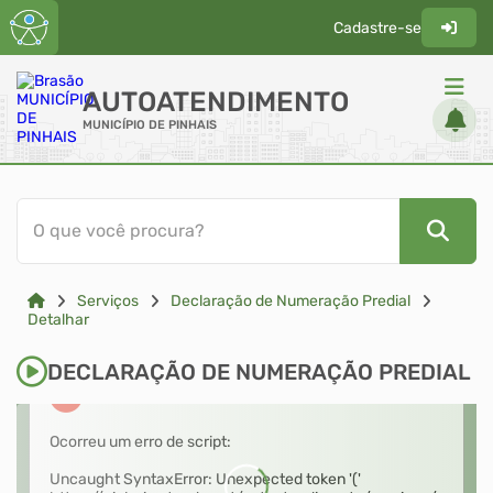
Cadastre-se
AUTOATENDIMENTO
MUNICÍPIO DE PINHAIS
ACESSO RÁPIDO
O que você procura?
Acessibilidade
Cidadão
Serviços
Declaração de Numeração Predial
Diário Oficial
Detalhar
Transparência
DECLARAÇÃO DE NUMERAÇÃO PREDIAL